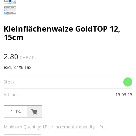
Kleinflächenwalze GoldTOP 12,
15cm
2.80
CHF
/ Pc.
excl. 8.1% Tax
Stock:
Art. no.:
15 03 15
Pc.
Minimum Quantity: 1Pc. / Incremental quantity: 1Pc.