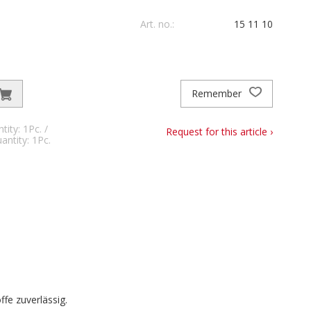
Art. no.:
15 11 10
Remember
ity: 1Pc. /
Request for this article ›
antity: 1Pc.
ffe zuverlässig.