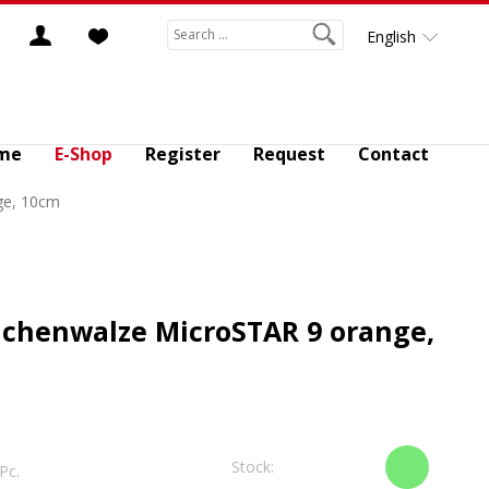
English
me
E-Shop
Register
Request
Contact
ge, 10cm
ächenwalze MicroSTAR 9 orange,
Stock:
 Pc.