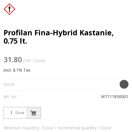
Profilan Fina-Hybrid Kastanie,
0.75 lt.
31.80
CHF
/ Dose
excl. 8.1% Tax
Stock:
Art. no.:
W7111830001
Dose
Minimum Quantity: 1Dose / Incremental quantity: 1Dose