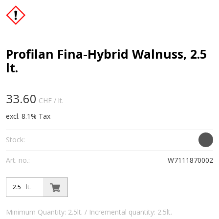
Profilan Fina-Hybrid Walnuss, 2.5
lt.
33.60
CHF
/ lt.
excl. 8.1% Tax
Stock:
Art. no.:
W7111870002
lt.
Minimum Quantity: 2.5lt. / Incremental quantity: 2.5lt.