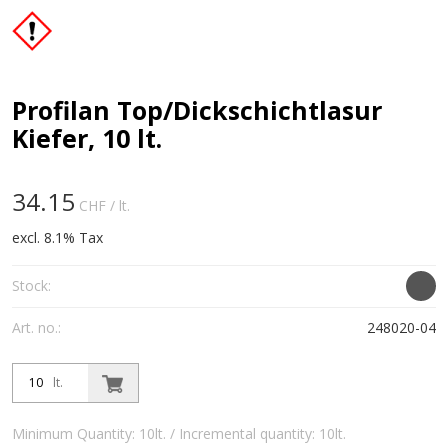
Profilan Top/Dickschichtlasur
Kiefer, 10 lt.
34.15
CHF
/ lt.
excl. 8.1% Tax
Stock:
Art. no.:
248020-04
lt.
Minimum Quantity: 10lt. / Incremental quantity: 10lt.