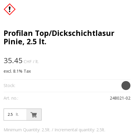
Profilan Top/Dickschichtlasur
Pinie, 2.5 lt.
35.45
CHF
/ lt.
excl. 8.1% Tax
Stock:
Art. no.:
248021-02
lt.
Minimum Quantity: 2.5lt. / Incremental quantity: 2.5lt.