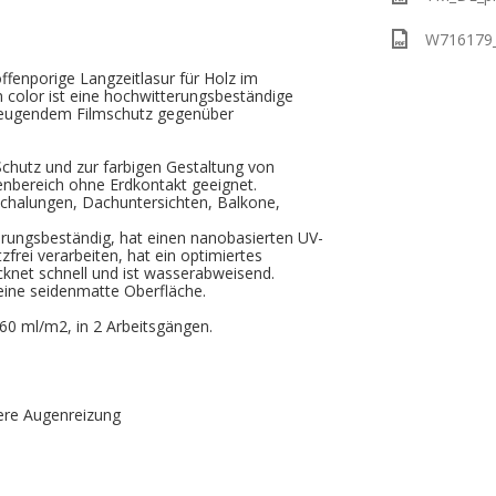
W716179_
 offenporige Langzeitlasur für Holz im
n color ist eine hochwitterungsbeständige
beugendem Filmschutz gegenüber
 Schutz und zur farbigen Gestaltung von
enbereich ohne Erdkontakt geeignet.
rschalungen, Dachuntersichten, Balkone,
erungsbeständig, hat einen nanobasierten UV-
tzfrei verarbeiten, hat ein optimiertes
knet schnell und ist wasserabweisend.
 eine seidenmatte Oberfläche.
60 ml/m2, in 2 Arbeitsgängen.
ere Augenreizung