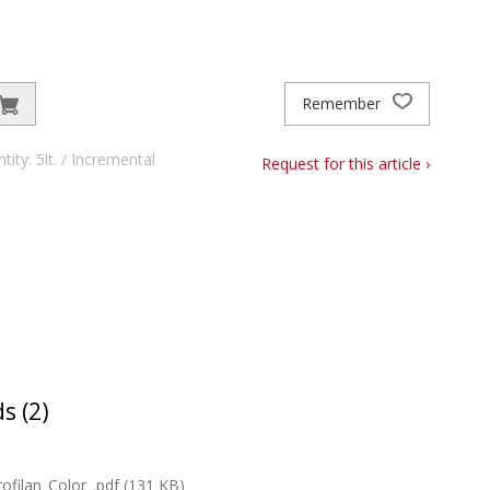
Remember
ty: 5lt. / Incremental
Request for this article ›
s (2)
filan_Color_.pdf (131 KB)