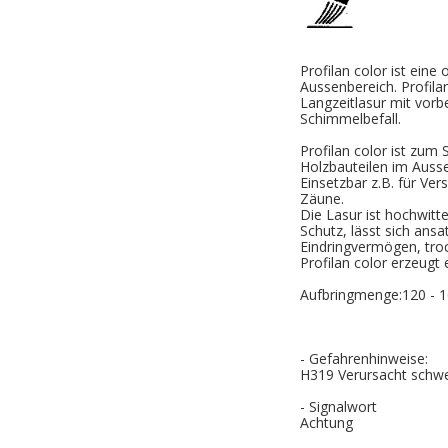
Profilan color ist eine
Aussenbereich. Profila
Langzeitlasur mit vor
Schimmelbefall.
Profilan color ist zum
Holzbauteilen im Auss
Einsetzbar z.B. für Ve
Zäune.
Die Lasur ist hochwitt
Schutz, lässt sich ansa
Eindringvermögen, troc
Profilan color erzeugt
Aufbringmenge:120 - 1
- Gefahrenhinweise:
H319 Verursacht schw
- Signalwort
Achtung