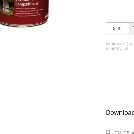
lt.
Minimum Quanti
quantity: 5lt.
Download
TM_DE_pro