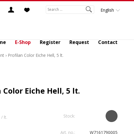
English
me
E-Shop
Register
Request
Contact
nt
›
Profilan Color Eiche Hell, 5 lt.
 Color Eiche Hell, 5 lt.
Stock:
/ lt.
Art. no.:
W7161790005