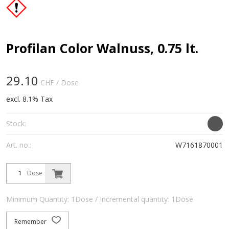
Profilan Color Walnuss, 0.75 lt.
29.10
CHF
/ Dose
excl. 8.1% Tax
Stock:
Art. no.:
W7161870001
Dose
Minimum Quantity: 1Dose / Incremental quantity: 1Dose
Remember