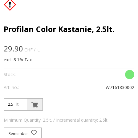
Profilan Color Kastanie, 2.5lt.
29.90
CHF
/ lt.
excl. 8.1% Tax
Stock:
Art. no.:
W7161830002
lt.
Minimum Quantity: 2.5lt. / Incremental quantity: 2.5lt.
Remember