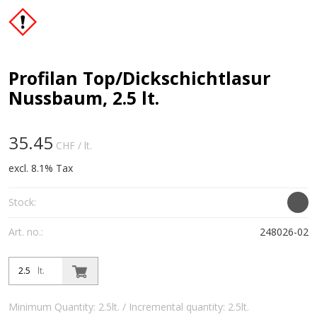
Profilan Top/Dickschichtlasur
Nussbaum, 2.5 lt.
35.45
CHF
/ lt.
excl. 8.1% Tax
Stock:
Art. no.:
248026-02
lt.
Minimum Quantity: 2.5lt. / Incremental quantity: 2.5lt.