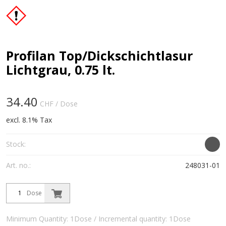
Profilan Top/Dickschichtlasur
Lichtgrau, 0.75 lt.
34.40
CHF
/ Dose
excl. 8.1% Tax
Stock:
Art. no.:
248031-01
Dose
Minimum Quantity: 1Dose / Incremental quantity: 1Dose