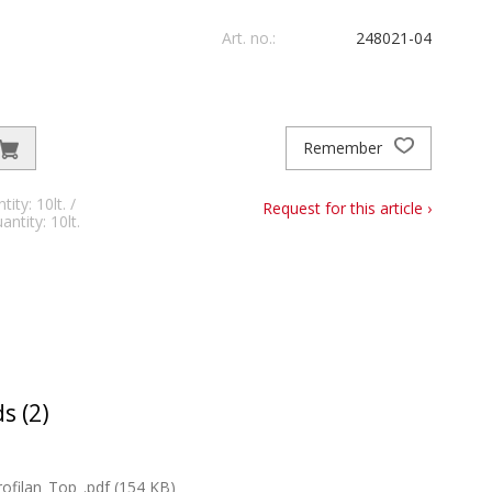
Art. no.:
248021-04
Remember
ty: 10lt. /
Request for this article ›
ntity: 10lt.
s (2)
filan_Top_.pdf (154 KB)