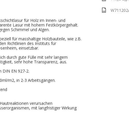
W711202A_
chichtlasur für Holz im Innen- und
arente Lasur mit hohem Festkörpergehalt.
gegen Schimmel und Algen.
peziell für masshaltige Holzbauteile, wie z.B.
n Richtlinien des Instituts für
osenheim, einsetzbar.
sich durch gute Fülle mit sehr langem
tigkeit, sehr hohe Transparenz, aus.
h DIN EN 927-2.
ml/m2, in 2-3 Arbeitsgängen.
zend
 Hautreaktionen verursachen
serorganismen, mit langfristiger Wirkung