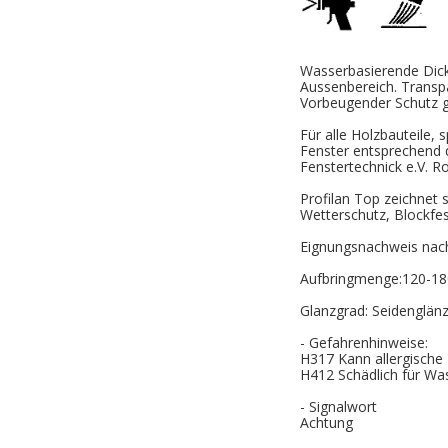
Wasserbasierende Dicks
Aussenbereich. Transp
Vorbeugender Schutz 
Für alle Holzbauteile, s
Fenster entsprechend de
Fenstertechnick e.V. R
Profilan Top zeichnet 
Wetterschutz, Blockfes
Eignungsnachweis nac
Aufbringmenge:120-180
Glanzgrad: Seidenglän
- Gefahrenhinweise:
H317 Kann allergische
H412 Schädlich für Was
- Signalwort
Achtung