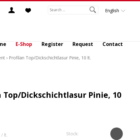
English
me
E-Shop
Register
Request
Contact
ent
›
Profilan Top/Dickschichtlasur Pinie, 10 lt.
n Top/Dickschichtlasur Pinie, 10
Stock:
/ lt.