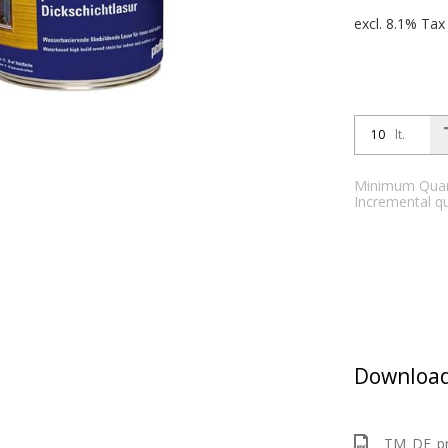
excl. 8.1% Tax
lt.
Minimum Quanti
Incremental qua
Download
TM_DE_pro