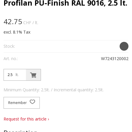
Profilan PU-Finish RAL 9016, 2.5 lt.
42.75
CHF
/ lt.
excl. 8.1% Tax
Stock:
Art. no.:
W7243120002
lt.
Minimum Quantity: 2.5lt. / Incremental quantity: 2.5lt.
Remember
Request for this article ›