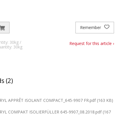
Remember
ity: 30kg /
Request for this article ›
antity: 30kg
s (2)
YL APPRÊT ISOLANT COMPACT_645-9907 FR.pdf (163 KB)
YL COMPAKT ISOLIERFÜLLER 645-9907_08.2018.pdf (167