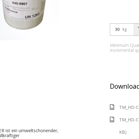
kg
Minimum Quant
Incremental qu
Download
TM_HD-CR
TM_HD-CR
 ist ein umweltschonender,
KB)
llkräftiger