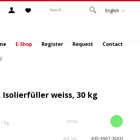
English
me
E-Shop
Register
Request
Contact
kg
Isolierfüller weiss, 30 kg
Stock:
/ kg
Art. no.:
645-9907-30KH