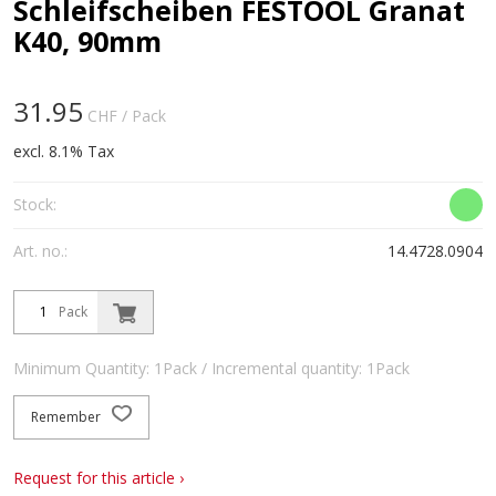
Schleifscheiben FESTOOL Granat
K40, 90mm
31.95
CHF
/ Pack
excl. 8.1% Tax
Stock:
Art. no.:
14.4728.0904
Pack
Minimum Quantity: 1Pack / Incremental quantity: 1Pack
Remember
Request for this article ›