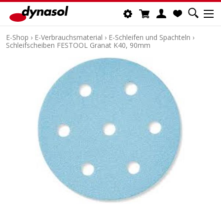
E-Shop
›
E-Verbrauchsmaterial
›
E-Schleifen und Spachteln
›
Schleifscheiben FESTOOL Granat K40, 90mm