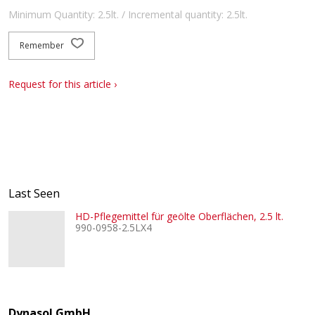
Minimum Quantity: 2.5lt. / Incremental quantity: 2.5lt.
Remember
Request for this article ›
Last Seen
HD-Pflegemittel für geölte Oberflächen, 2.5 lt.
990-0958-2.5LX4
Dynasol GmbH