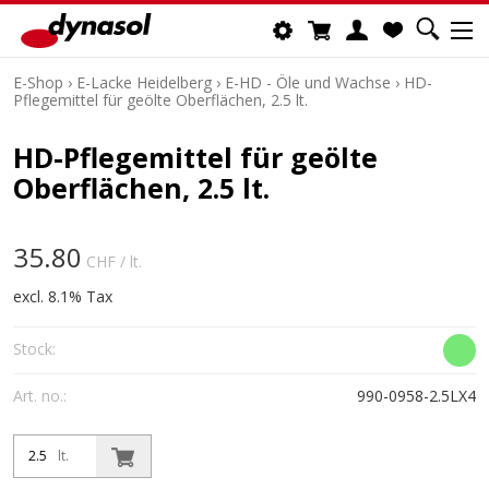
E-Shop
›
E-Lacke Heidelberg
›
E-HD - Öle und Wachse
›
HD-
Pflegemittel für geölte Oberflächen, 2.5 lt.
HD-Pflegemittel für geölte
Oberflächen, 2.5 lt.
35.80
CHF
/ lt.
excl. 8.1% Tax
Stock:
Art. no.:
990-0958-2.5LX4
lt.