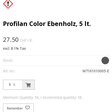
Profilan Color Ebenholz, 5 lt.
27.50
CHF
/ lt.
excl. 8.1% Tax
Stock:
Art. no.:
W7161010005-E
lt.
Minimum Quantity: 5lt. / Incremental quantity: 5lt.
Remember