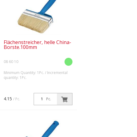
Flächenstreicher, helle China-
Borste.100mm
08 60 10
Minimum Quantity: 1Pc. / Incremental
quantity: 1Pc.
Für zeit- und geldsparende Mal-
und Lackierarbeiten auf großen
Flächen. Leicht und handlich.
4.15
/ Pc.
Pc.
Ausgestattet mit Synthetik-
Borsten.