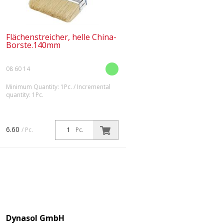
Flächenstreicher, helle China-
Borste.140mm
08 60 14
Minimum Quantity: 1Pc. / Incremental
quantity: 1Pc.
Für zeit- und geldsparende Mal-
und Lackierarbeiten auf großen
Flächen. Leicht und handlich.
6.60
/ Pc.
Pc.
Ausgestattet mit Synthetik-
Borsten.
Dynasol GmbH