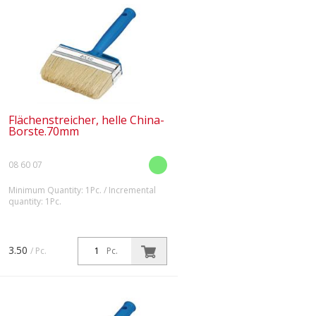
Flächenstreicher, helle China-
Borste.70mm
08 60 07
Minimum Quantity: 1Pc. / Incremental
quantity: 1Pc.
Für zeit- und geldsparende Mal-
und Lackierarbeiten auf großen
Flächen. Leicht und handlich.
3.50
/ Pc.
Pc.
Ausgestattet mit Synthetik-
Borsten.