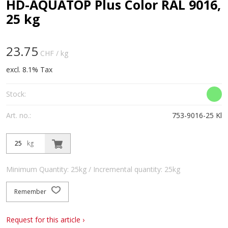
HD-AQUATOP Plus Color RAL 9016,
25 kg
23.75
CHF
/ kg
excl. 8.1% Tax
Stock:
Art. no.:
753-9016-25 Kl
kg
Minimum Quantity: 25kg / Incremental quantity: 25kg
Remember
Request for this article ›